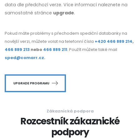
data dle předchozí verze. Více informací naleznete na
samostatné stránce
upgrade
.
Pokud máte problémy s přechodem spediční databanky na
novější verzi, můžete volat na telefonní čísla
+420 466 889 214
,
466 889 213
nebo
466 889 211
. Použít můžete také mail
sped@comarr.cz
.
UPGRADE PROGRAMU
Zákaznická podpora
Rozcestník zákaznické
podpory