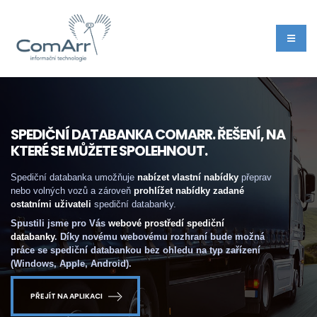
SPEDIČNÍ DATABANKA COMARR. ŘEŠENÍ, NA
KTERÉ SE MŮŽETE SPOLEHNOUT.
Spediční databanka umožňuje
nabízet vlastní nabídky
přeprav
nebo volných vozů a zároveň
prohlížet nabídky zadané
ostatními uživateli
spediční databanky.
Spustili jsme pro Vás
webové prostředí spediční
databanky
. Díky novému webovému rozhraní bude možná
práce se spediční databankou bez ohledu na typ zařízení
(Windows, Apple, Android).
PŘEJÍT NA APLIKACI